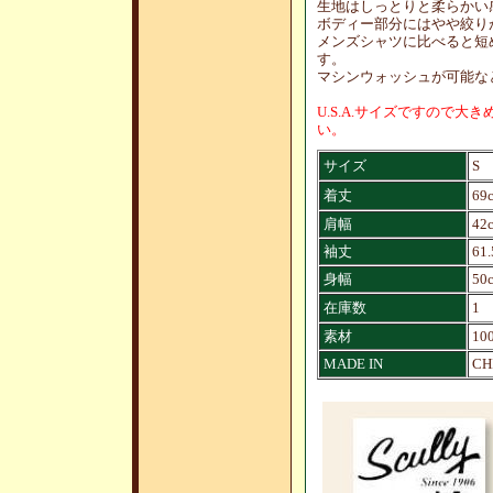
生地はしっとりと柔らかい
ボディー部分にはやや絞り
メンズシャツに比べると短
す。
マシンウォッシュが可能な
U.S.A.サイズですので
い。
サイズ
S
着丈
69
肩幅
42
袖丈
61
身幅
50
在庫数
1
素材
10
MADE IN
CH