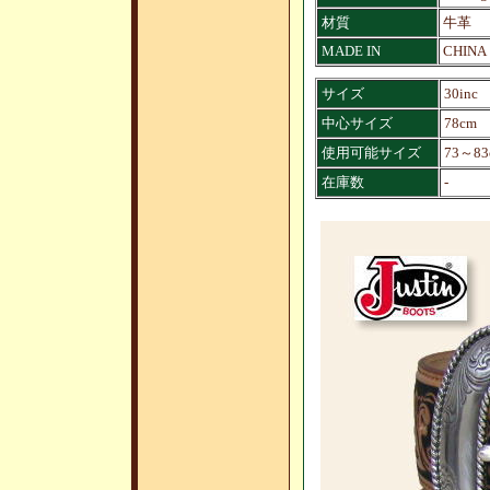
材質
牛革
MADE IN
CHINA
サイズ
30inc
中心サイズ
78cm
使用可能サイズ
73～83
在庫数
-