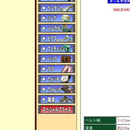
SOLD OU
ベルト幅
1-1/2in
重量
約220